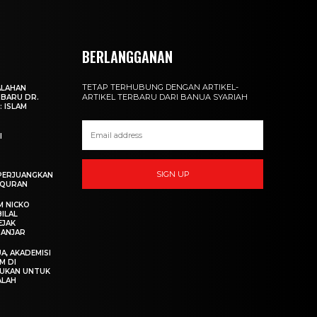
BERLANGGANAN
TETAP TERHUBUNG DENGAN ARTIKEL-
ALAHAN
ARTIKEL TERBARU DARI BANUA SYARIAH
RBARU DR.
: ISLAM
I
SIGN UP
PERJUANGKAN
LQURAN
M NICKO
ILAL
EJAK
BANJAR
A, AKADEMISI
M DI
BUKAN UNTUK
ALAH