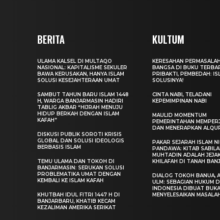
BERITA
KULTUM
ULAMA KALSEL DI MULTAQO
KERESAHAN PERMASALA
NASIONAL: KAPITALISME SEKULER
BANGSA DI BUKU TERBA
BAWA KERUSAKAN, HANYA ISLAM
PRIBAKTI, PEMBEDAH: IS
SOLUSI KESEJAHTERAAN UMAT
SOLUSINYA!
SAMBUT TAHUN BARU ISLAM 1448
CINTA NABI, TELADANI
H, WARGA BANJARMASIN HADIRI
KEPEMIMPINAN NABI
TABLIG AKBAR “HIJRAH MENUJU
HIDUP BERKAH DENGAN ISLAM
MAULID MOMENTUM
KAFAH”
PEMERINTAHAN MEMPER
DAN MENERAPKAN ALQU
DISKUSI PUBLIK SOROTI KRISIS
GLOBAL DAN SOLUSI IDEOLOGIS
PAKAR SEJARAH ISLAM N
BERBASIS ISLAM
PANDAWA: KITAB SABILA
MUHTADIN ADALAH JEJA
TEMU ULAMA DAN TOKOH DI
KHILAFAH DI TANAH BAN
BANJARMASIN: SERUKAN SOLUSI
PROBLEMATIKA UMAT DENGAN
DIALOG TOKOH BANUA, A
KEMBALI KE ISLAM KAFAH
ULM: SEBAGIAN HUKUM D
INDONESIA DIBUAT BUK
KHUTBAH IDUL FITRI 1447 H DI
MENYELESAIKAN MASALA
BANJARBARU, KHATIB KECAM
KEZALIMAN AMERIKA SERIKAT