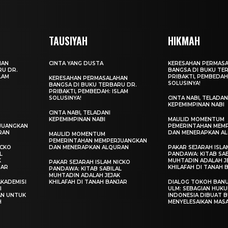
TAUSIYAH
HIKMAH
HAN
CINTA YANG DUSTA
KERESAHAN PERMAS
RU DR.
BANGSA DI BUKU TE
LAM
PRIBAKTI, PEMBEDAH
KERESAHAN PERMASALAHAN
SOLUSINYA!
BANGSA DI BUKU TERBARU DR.
PRIBAKTI, PEMBEDAH: ISLAM
SOLUSINYA!
CINTA NABI, TELADAN
KEPEMIMPINAN NABI
CINTA NABI, TELADANI
KEPEMIMPINAN NABI
MAULID MOMENTUM
JUANGKAN
PEMERINTAHAN MEM
RAN
DAN MENERAPKAN A
MAULID MOMENTUM
PEMERINTAHAN MEMPERJUANGKAN
ICKO
DAN MENERAPKAN ALQURAN
PAKAR SEJARAH ISLA
L
PANDAWA: KITAB SAB
K
MUHTADIN ADALAH J
PAKAR SEJARAH ISLAM NICKO
JAR
KHILAFAH DI TANAH 
PANDAWA: KITAB SABILAL
MUHTADIN ADALAH JEJAK
KADEMISI
KHILAFAH DI TANAH BANJAR
DIALOG TOKOH BANU
I
ULM: SEBAGIAN HUKU
AN UNTUK
INDONESIA DIBUAT 
H
MENYELESAIKAN MAS