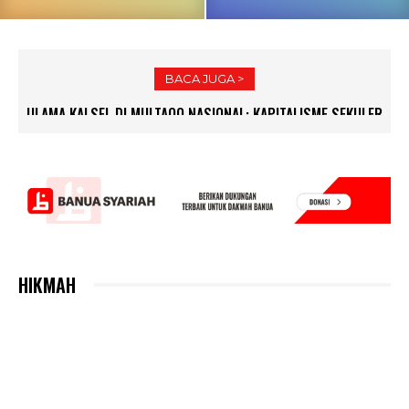
BACA JUGA >
ULAMA KALSEL DI MULTAQO NASIONAL: KAPITALISME SEKULER
BAWA KERUSAKAN, HANYA ISLAM SOLUSI KESEJAHTERAAN
UMAT
HIKMAH