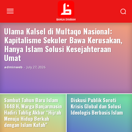
Ulama Kalsel di Multaqo Nasional:
Kapitalisme Sekuler Bawa Kerusakan,
Hanya Islam Solusi Kesejahteraan
Umat
adminweb
-
July 27, 2026
Sambut Tahun Baru Islam
Diskusi Publik Soroti
1448 H, Warga Banjarmasin
Krisis Global dan Solusi
Hadiri Tablig Akbar “Hijrah
Ideologis Berbasis Islam
Menuju Hidup Berkah
dengan Islam Kafah”