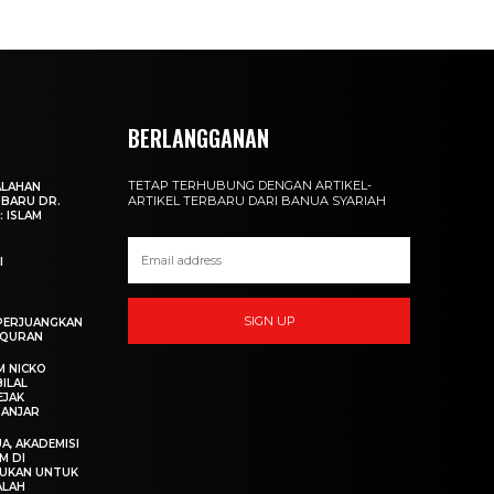
BERLANGGANAN
TETAP TERHUBUNG DENGAN ARTIKEL-
ALAHAN
ARTIKEL TERBARU DARI BANUA SYARIAH
RBARU DR.
: ISLAM
I
SIGN UP
PERJUANGKAN
LQURAN
M NICKO
ILAL
EJAK
BANJAR
A, AKADEMISI
M DI
BUKAN UNTUK
ALAH