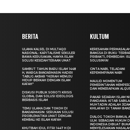
BERITA
KULTUM
ULAMA KALSEL DI MULTAQO
KERESAHAN PERMASALA
NASIONAL: KAPITALISME SEKULER
BANGSA DI BUKU TERBA
BAWA KERUSAKAN, HANYA ISLAM
PRIBAKTI, PEMBEDAH: IS
SOLUSI KESEJAHTERAAN UMAT
SOLUSINYA!
SAMBUT TAHUN BARU ISLAM 1448
CINTA NABI, TELADANI
H, WARGA BANJARMASIN HADIRI
KEPEMIMPINAN NABI
TABLIG AKBAR “HIJRAH MENUJU
HIDUP BERKAH DENGAN ISLAM
MAULID MOMENTUM
KAFAH”
PEMERINTAHAN MEMPER
DAN MENERAPKAN ALQU
DISKUSI PUBLIK SOROTI KRISIS
GLOBAL DAN SOLUSI IDEOLOGIS
PAKAR SEJARAH ISLAM N
BERBASIS ISLAM
PANDAWA: KITAB SABILA
MUHTADIN ADALAH JEJA
TEMU ULAMA DAN TOKOH DI
KHILAFAH DI TANAH BAN
BANJARMASIN: SERUKAN SOLUSI
PROBLEMATIKA UMAT DENGAN
DIALOG TOKOH BANUA, A
KEMBALI KE ISLAM KAFAH
ULM: SEBAGIAN HUKUM D
INDONESIA DIBUAT BUK
KHUTBAH IDUL FITRI 1447 H DI
MENYELESAIKAN MASALA