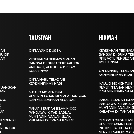
TAUSIYAH
HIKMAH
HAN
CINTA YANG DUSTA
KERESAHAN PERMAS
RU DR.
BANGSA DI BUKU TE
LAM
PRIBAKTI, PEMBEDAH
KERESAHAN PERMASALAHAN
SOLUSINYA!
BANGSA DI BUKU TERBARU DR.
PRIBAKTI, PEMBEDAH: ISLAM
SOLUSINYA!
CINTA NABI, TELADAN
KEPEMIMPINAN NABI
CINTA NABI, TELADANI
KEPEMIMPINAN NABI
MAULID MOMENTUM
JUANGKAN
PEMERINTAHAN MEM
RAN
DAN MENERAPKAN A
MAULID MOMENTUM
PEMERINTAHAN MEMPERJUANGKAN
ICKO
DAN MENERAPKAN ALQURAN
PAKAR SEJARAH ISLA
L
PANDAWA: KITAB SAB
K
MUHTADIN ADALAH J
PAKAR SEJARAH ISLAM NICKO
JAR
KHILAFAH DI TANAH 
PANDAWA: KITAB SABILAL
MUHTADIN ADALAH JEJAK
KADEMISI
KHILAFAH DI TANAH BANJAR
DIALOG TOKOH BANU
I
ULM: SEBAGIAN HUKU
AN UNTUK
INDONESIA DIBUAT 
H
MENYELESAIKAN MAS