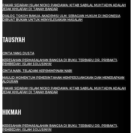
PAKAR SEJARAH ISLAM NICKO PANDAWA: KITAB SABILAL MUHTADIN ADALAH
JEJAK KHILAFAH DI TANAH BANJAR
DIALOG TOKOH BANUA, AKADEMISI ULM: SEBAGIAN HUKUM DI INDONESIA
DIBUAT BUKAN UNTUK MENYELESAIKAN MASALAH
TAUSIYAH
CINTA YANG DUSTA
KERESAHAN PERMASALAHAN BANGSA DI BUKU TERBARU DR. PRIBAKTI,
PEMBEDAH: ISLAM SOLUSINYA!
CINTA NABI, TELADANI KEPEMIMPINAN NABI
MAULID MOMENTUM PEMERINTAHAN MEMPERJUANGKAN DAN MENERAPKAN
ALQURAN
PAKAR SEJARAH ISLAM NICKO PANDAWA: KITAB SABILAL MUHTADIN ADALAH
JEJAK KHILAFAH DI TANAH BANJAR
HIKMAH
KERESAHAN PERMASALAHAN BANGSA DI BUKU TERBARU DR. PRIBAKTI,
PEMBEDAH: ISLAM SOLUSINYA!