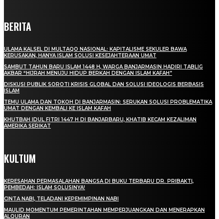
BERITA
ULAMA KALSEL DI MULTAQO NASIONAL: KAPITALISME SEKULER BAWA
KERUSAKAN, HANYA ISLAM SOLUSI KESEJAHTERAAN UMAT
SAMBUT TAHUN BARU ISLAM 1448 H, WARGA BANJARMASIN HADIRI TABLIG
AKBAR “HIJRAH MENUJU HIDUP BERKAH DENGAN ISLAM KAFAH”
DISKUSI PUBLIK SOROTI KRISIS GLOBAL DAN SOLUSI IDEOLOGIS BERBASIS
ISLAM
TEMU ULAMA DAN TOKOH DI BANJARMASIN: SERUKAN SOLUSI PROBLEMATIKA
UMAT DENGAN KEMBALI KE ISLAM KAFAH
KHUTBAH IDUL FITRI 1447 H DI BANJARBARU, KHATIB KECAM KEZALIMAN
AMERIKA SERIKAT
KULTUM
KERESAHAN PERMASALAHAN BANGSA DI BUKU TERBARU DR. PRIBAKTI,
PEMBEDAH: ISLAM SOLUSINYA!
CINTA NABI, TELADANI KEPEMIMPINAN NABI
MAULID MOMENTUM PEMERINTAHAN MEMPERJUANGKAN DAN MENERAPKAN
ALQURAN