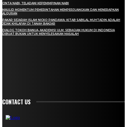
CINTA NABI, TELADANI KEPEMIMPINAN NABI
MAULID MOMENTUM PEMERINTAHAN MEMPERJUANGKAN DAN MENERAPKAN
ALQURAN
PAKAR SEJARAH ISLAM NICKO PANDAWA: KITAB SABILAL MUHTADIN ADALAH
JEJAK KHILAFAH DI TANAH BANJAR
DIALOG TOKOH BANUA, AKADEMISI ULM: SEBAGIAN HUKUM DI INDONESIA
DIBUAT BUKAN UNTUK MENYELESAIKAN MASALAH
BERLANGGANAN
TETAP TERHUBUNG DENGAN ARTIKEL-ARTIKEL TERBARU DARI BANUA
SYARIAH
SIGN UP
CONTACT US